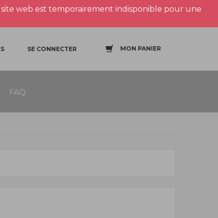
site web est temporairement indisponible pour une
MON PANIER
S
SE CONNECTER
FAQ