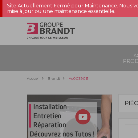
Site Actuellement Fermé pour Maintenance. Nous vo
mise à jour ou une maintenance essentielle.
A
PROD
Accueil
Brandt
As0039011
PIÈ