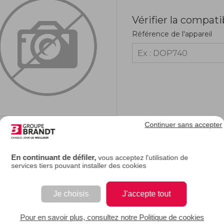
Vérifier la compati
Référence de l'appareil
Continuer sans accepter
RIPTION
En continuant de défiler,
vous acceptez l'utilisation de
services tiers pouvant installer des cookies
 appelé caoutchouc de porte, un joint de porte endommagé peut être la cause d'un 
retrouverez ainsi l'usage de votre appareil très rapidement.
Je choisis
J'accepte tout
EAN : 3251431029253
Pour en savoir plus, consultez notre Politique de cookies