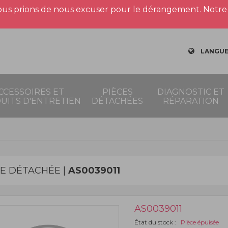
us prions de nous excuser pour le dérangement. Notre 
LANGUE
CCESSOIRES ET
PIÈCES
DIAGNOSTIC ET
UITS D'ENTRETIEN
DÉTACHÉES
RÉPARATION
CE DÉTACHÉE |
AS0039011
AS0039011
État du stock :
Pièce épuisée