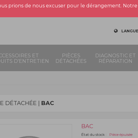
us prions de nous excuser pour le dérangement. Notre 
LANGUE
CCESSOIRES ET
PIÈCES
DIAGNOSTIC ET
UITS D'ENTRETIEN
DÉTACHÉES
RÉPARATION
CE DÉTACHÉE |
BAC
BAC
État du stock :
Pièce épuisée