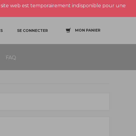
site web est temporairement indisponible pour une
MON PANIER
S
SE CONNECTER
FAQ