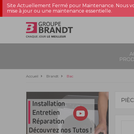
Site Actuellement Fermé pour Maintenance. Nous vo
mise à jour ou une maintenance essentielle.
A
PROD
Accueil
Brandt
Bac
PIÈ