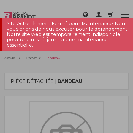
Site Actuellement Fermé pour Maintenance. Nous
vous prions de nous excuser pour le dérangement.
Notre site web est temporairement indisponible
pour une mise à jour ou une maintenance
essentielle.
Accueil
Brandt
Bandeau
PIÈCE DÉTACHÉE |
BANDEAU