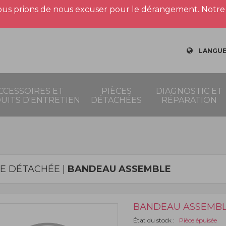
us prions de nous excuser pour le dérangement. Notre 
LANGUE
CCESSOIRES ET
PIÈCES
DIAGNOSTIC ET
UITS D'ENTRETIEN
DÉTACHÉES
RÉPARATION
CE DÉTACHÉE |
BANDEAU ASSEMBLE
BANDEAU ASSEMB
État du stock :
Pièce épuisée