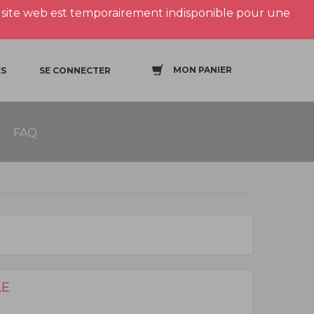
site web est temporairement indisponible pour une
MON PANIER
S
SE CONNECTER
FAQ
LE