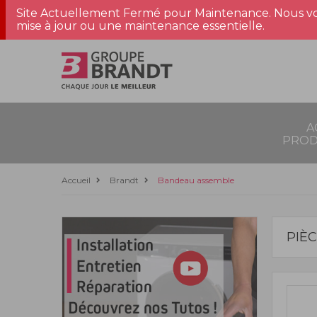
Site Actuellement Fermé pour Maintenance. Nous vo
mise à jour ou une maintenance essentielle.
A
PROD
Accueil
Brandt
Bandeau assemble
PIÈ