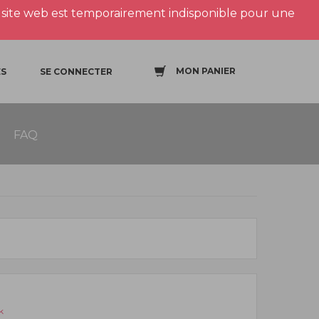
site web est temporairement indisponible pour une
MON PANIER
S
SE CONNECTER
FAQ
k