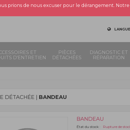
us prions de nous excuser pour le dérangement. Notre 
LANGUE
CCESSOIRES ET
PIÈCES
DIAGNOSTIC ET
UITS D'ENTRETIEN
DÉTACHÉES
RÉPARATION
CE DÉTACHÉE |
BANDEAU
BANDEAU
État du stock :
Rupture de stoc