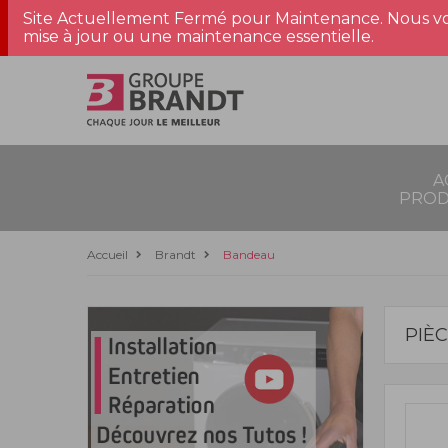
Site Actuellement Fermé pour Maintenance. Nous vo
mise à jour ou une maintenance essentielle.
A
PROD
Accueil
Brandt
Bandeau
PIÈ