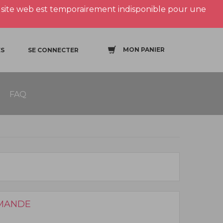
site web est temporairement indisponible pour une
MON PANIER
S
SE CONNECTER
FAQ
MANDE