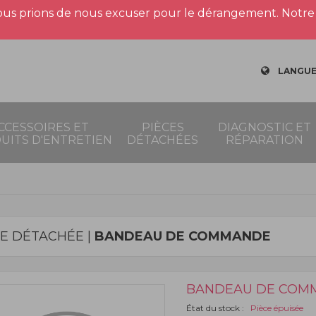
us prions de nous excuser pour le dérangement. Notre 
LANGUE
CCESSOIRES ET
PIÈCES
DIAGNOSTIC ET
UITS D'ENTRETIEN
DÉTACHÉES
RÉPARATION
CE DÉTACHÉE |
BANDEAU DE COMMANDE
BANDEAU DE COM
État du stock :
Pièce épuisée