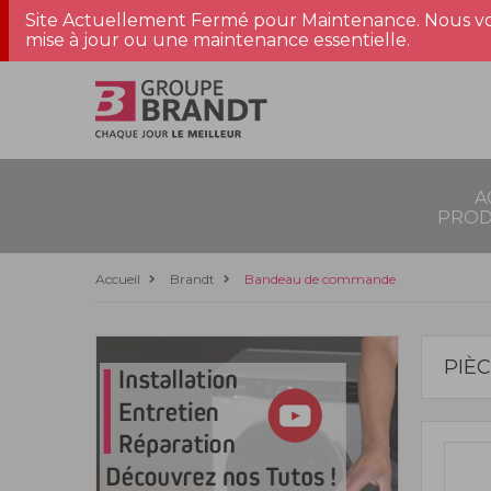
Site Actuellement Fermé pour Maintenance. Nous vo
mise à jour ou une maintenance essentielle.
A
PROD
Accueil
Brandt
Bandeau de commande
PIÈ