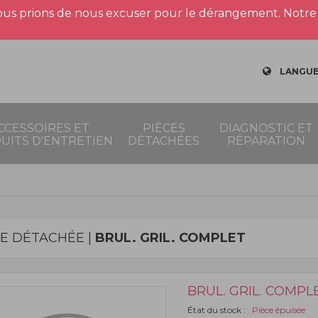
us prions de nous excuser pour le dérangement. Notre 
LANGUE
CCESSOIRES ET
PIÈCES
DIAGNOSTIC ET
UITS D'ENTRETIEN
DÉTACHÉES
RÉPARATION
CE DÉTACHÉE |
BRUL. GRIL. COMPLET
BRUL. GRIL. COMPL
État du stock :
Pièce épuisée