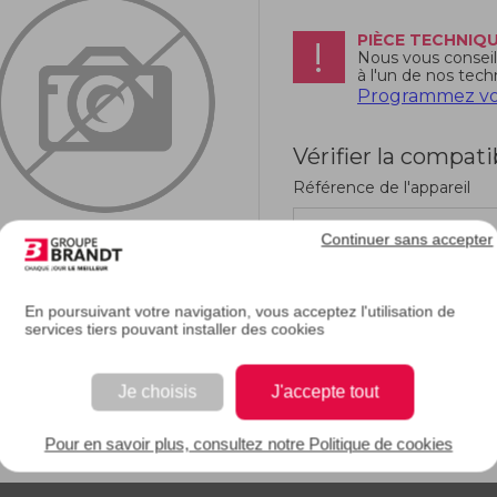
PIÈCE TECHNIQ
Nous vous conseill
à l'un de nos tech
Programmez vot
Vérifier la compati
Référence de l'appareil
Continuer sans accepter
En poursuivant votre navigation, vous acceptez l'utilisation de
services tiers pouvant installer des cookies
RIPTION
Je choisis
J'accepte tout
e description.
Pour en savoir plus, consultez notre Politique de cookies