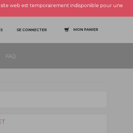
site web est temporairement indisponible pour une
MON PANIER
S
SE CONNECTER
FAQ
ET