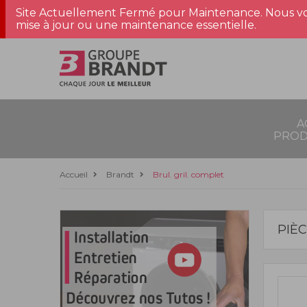
Site Actuellement Fermé pour Maintenance. Nous vo
mise à jour ou une maintenance essentielle.
A
PROD
Accueil
Brandt
Brul. gril. complet
PIÈ