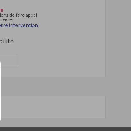
UE
ons de faire appel
niciens
re intervention
bilité