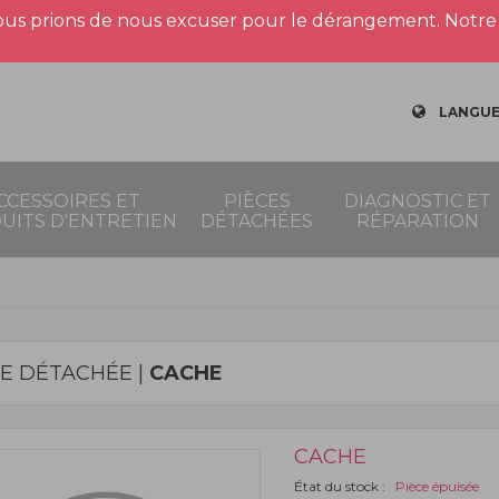
us prions de nous excuser pour le dérangement. Notre 
LANGUE
CCESSOIRES ET
PIÈCES
DIAGNOSTIC ET
UITS D'ENTRETIEN
DÉTACHÉES
RÉPARATION
CE DÉTACHÉE |
CACHE
CACHE
État du stock :
Pièce épuisée