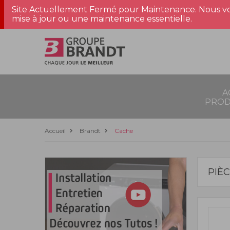
Site Actuellement Fermé pour Maintenance. Nous vo
mise à jour ou une maintenance essentielle.
A
PROD
Accueil
Brandt
Cache
PIÈ