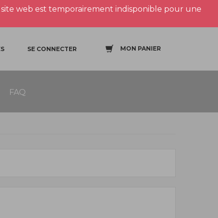
site web est temporairement indisponible pour une
MON PANIER
S
SE CONNECTER
FAQ