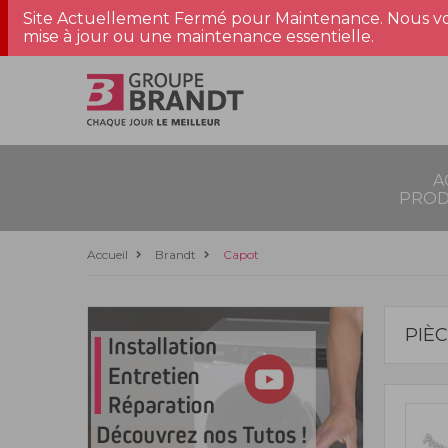
Site Actuellement Fermé pour Maintenance. Nous vo
mise à jour ou une maintenance essentielle.
A
PROD
Accueil
Brandt
Capot
PIÈ