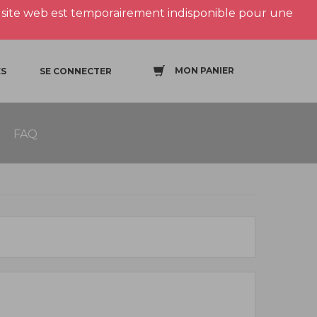
site web est temporairement indisponible pour une
MON PANIER
S
SE CONNECTER
FAQ