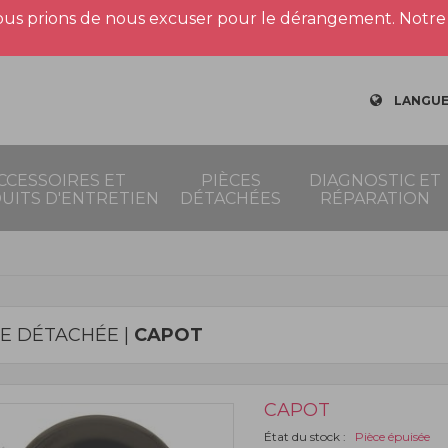
us prions de nous excuser pour le dérangement. Notre 
LANGUE
CCESSOIRES ET
PIÈCES
DIAGNOSTIC ET
UITS D'ENTRETIEN
DÉTACHÉES
RÉPARATION
CE DÉTACHÉE |
CAPOT
CAPOT
État du stock :
Pièce épuisée