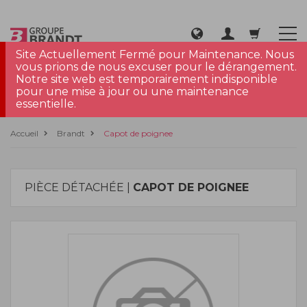
Site Actuellement Fermé pour Maintenance. Nous
vous prions de nous excuser pour le dérangement.
Notre site web est temporairement indisponible
pour une mise à jour ou une maintenance
essentielle.
Accueil
Brandt
Capot de poignee
PIÈCE DÉTACHÉE |
CAPOT DE POIGNEE