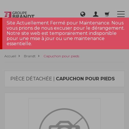
Site Actuellement Fermé pour Maintenance. Nous
vous prions de nous excuser pour le dérangement.
Notre site web est temporairement indisponible
pour une mise à jour ou une maintenance
essentielle.
Accueil
Brandt
Capuchon pour pieds
PIÈCE DÉTACHÉE |
CAPUCHON POUR PIEDS