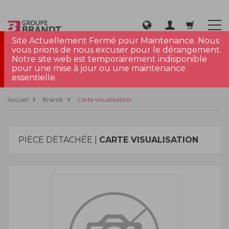
Site Actuellement Fermé pour Maintenance. Nous
vous prions de nous excuser pour le dérangement.
Notre site web est temporairement indisponible
pour une mise à jour ou une maintenance
essentielle.
Accueil
Brandt
Carte visualisation
PIÈCE DÉTACHÉE |
CARTE VISUALISATION