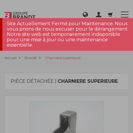
Site Actuellement Fermé pour Maintenance. Nous
vous prions de nous excuser pour le dérangement.
Notre site web est temporairement indisponible
pour une mise à jour ou une maintenance
essentielle.
Accueil
Brandt
Charniere superieure
PIÈCE DÉTACHÉE |
CHARNIERE SUPERIEURE