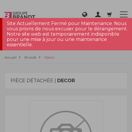
Site Actuellement Fermé pour Maintenance. Nous
vous prions de nous excuser pour le dérangement.
Notre site web est temporairement indisponible
pour une mise à jour ou une maintenance
essentielle.
Accueil
Brandt
Decor
PIÈCE DÉTACHÉE |
DECOR