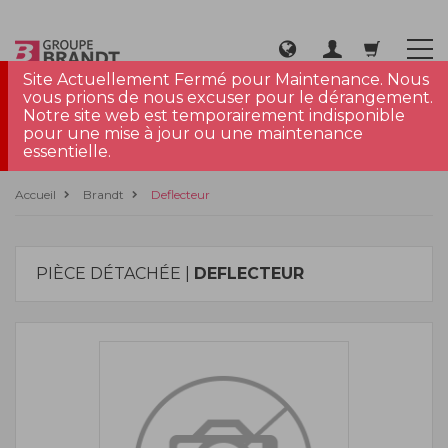
Site Actuellement Fermé pour Maintenance. Nous
vous prions de nous excuser pour le dérangement.
Notre site web est temporairement indisponible
pour une mise à jour ou une maintenance
essentielle.
Accueil
Brandt
Deflecteur
PIÈCE DÉTACHÉE |
DEFLECTEUR