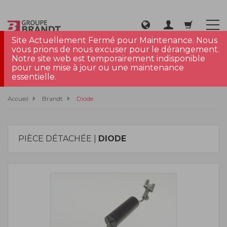
Site Actuellement Fermé pour Maintenance. Nous
vous prions de nous excuser pour le dérangement.
Notre site web est temporairement indisponible
pour une mise à jour ou une maintenance
essentielle.
Accueil
Brandt
Diode
PIÈCE DÉTACHÉE |
DIODE