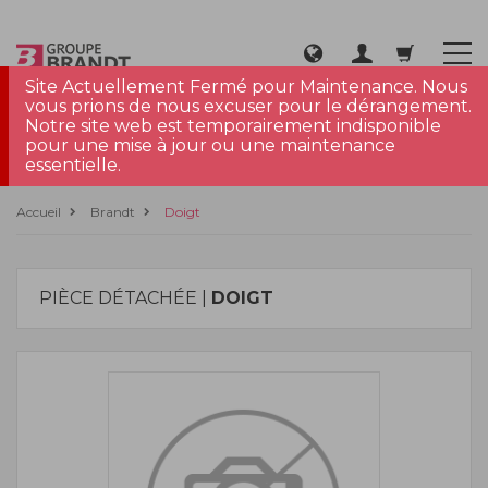
Site Actuellement Fermé pour Maintenance. Nous
vous prions de nous excuser pour le dérangement.
Notre site web est temporairement indisponible
pour une mise à jour ou une maintenance
essentielle.
Accueil
Brandt
Doigt
PIÈCE DÉTACHÉE |
DOIGT