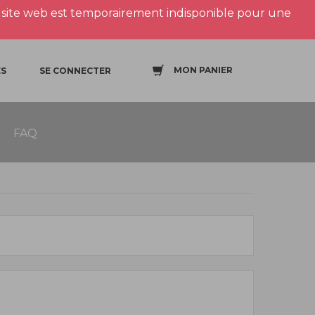
site web est temporairement indisponible pour une
MON PANIER
S
SE CONNECTER
FAQ