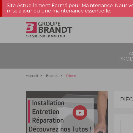
Site Actuellement Fermé pour Maintenance. Nous vo
mise à jour ou une maintenance essentielle.
A
PROD
Accueil
Brandt
Filerie
PIÈ