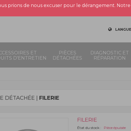
us prions de nous excuser pour le dérangement. Notre 
LANGUE
CCESSOIRES ET
PIÈCES
DIAGNOSTIC ET
UITS D'ENTRETIEN
DÉTACHÉES
RÉPARATION
CE DÉTACHÉE |
FILERIE
FILERIE
État du stock :
Pièce épuisée