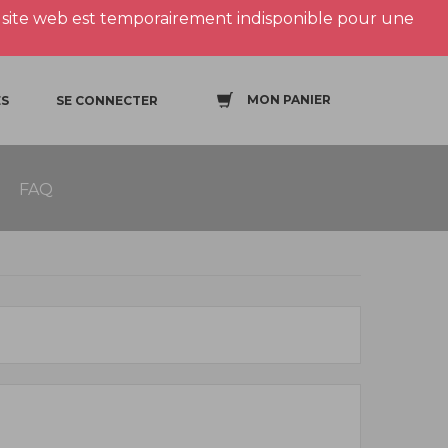
site web est temporairement indisponible pour une
MON PANIER
S
SE CONNECTER
FAQ