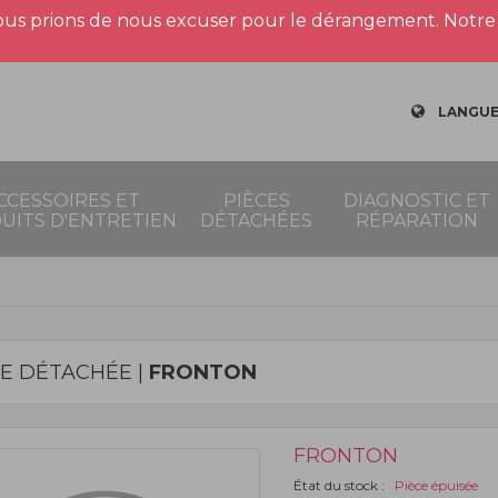
us prions de nous excuser pour le dérangement. Notre 
LANGUE
CCESSOIRES ET
PIÈCES
DIAGNOSTIC ET
UITS D'ENTRETIEN
DÉTACHÉES
RÉPARATION
CE DÉTACHÉE |
FRONTON
FRONTON
État du stock :
Pièce épuisée