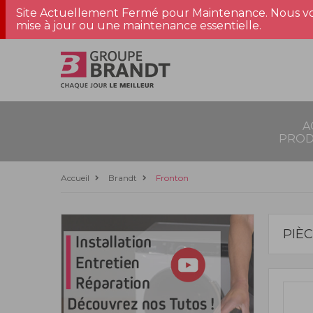
Site Actuellement Fermé pour Maintenance. Nous vo
mise à jour ou une maintenance essentielle.
A
PROD
Accueil
Brandt
Fronton
PIÈ