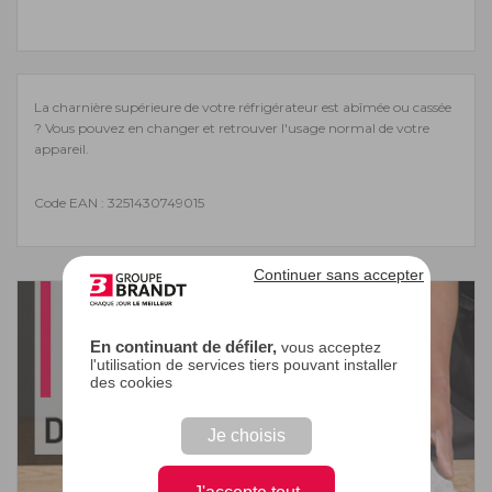
La charnière supérieure de votre réfrigérateur est abîmée ou cassée
? Vous pouvez en changer et retrouver l'usage normal de votre
appareil.
Code EAN : 3251430749015
Continuer sans accepter
En continuant de défiler,
vous acceptez
l'utilisation de services tiers pouvant installer
des cookies
Je choisis
J'accepte tout