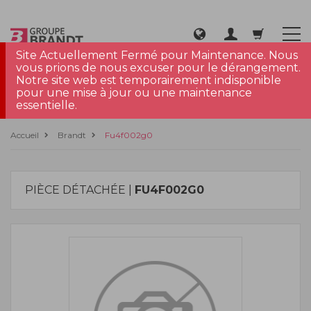
Site Actuellement Fermé pour Maintenance. Nous
vous prions de nous excuser pour le dérangement.
Notre site web est temporairement indisponible
pour une mise à jour ou une maintenance
essentielle.
Accueil
Brandt
Fu4f002g0
PIÈCE DÉTACHÉE |
FU4F002G0