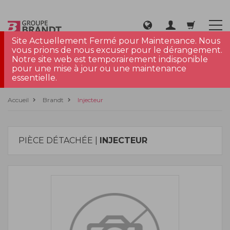
Site Actuellement Fermé pour Maintenance. Nous
vous prions de nous excuser pour le dérangement.
Notre site web est temporairement indisponible
pour une mise à jour ou une maintenance
essentielle.
Accueil
Brandt
Injecteur
PIÈCE DÉTACHÉE |
INJECTEUR