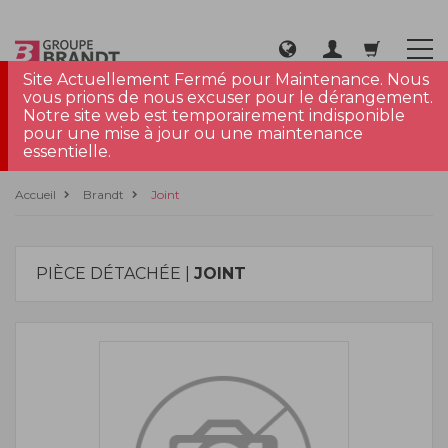
Site Actuellement Fermé pour Maintenance. Nous
vous prions de nous excuser pour le dérangement.
Notre site web est temporairement indisponible
pour une mise à jour ou une maintenance
essentielle.
Accueil
Brandt
Joint
PIÈCE DÉTACHÉE |
JOINT