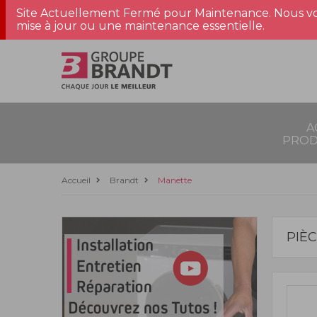
Site Actuellement Fermé pour Maintenance. Nous vo
mise à jour ou une maintenance essentielle.
A
PROD
Accueil
Brandt
Manette
PIÈ