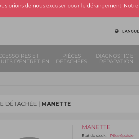
us prions de nous excuser pour le dérangement. Notre 
LANGUE
CCESSOIRES ET
PIÈCES
DIAGNOSTIC ET
UITS D'ENTRETIEN
DÉTACHÉES
RÉPARATION
CE DÉTACHÉE |
MANETTE
MANETTE
État du stock :
Pièce épuisée