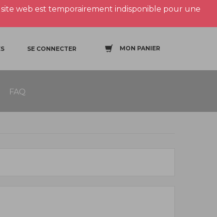
site web est temporairement indisponible pour une
MON PANIER
S
SE CONNECTER
FAQ