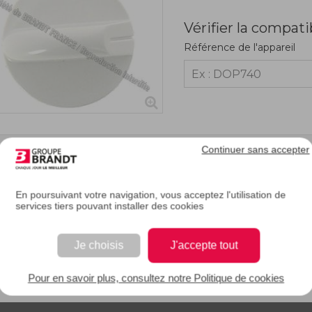
Vérifier la compati
Référence de l'appareil
Continuer sans accepter
RIPTION
En poursuivant votre navigation, vous acceptez l'utilisation de
services tiers pouvant installer des cookies
une des manettes (ou boutons) de votre table est abîmée ou cassée, il vous suffit
verez une cuisine où il fait bon vivre et cuisiner en toute sécurité.
Je choisis
J'accepte tout
 EAN : 3251430388054
Pour en savoir plus, consultez notre Politique de cookies