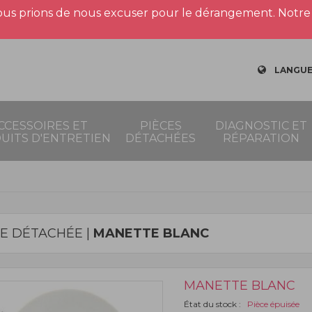
us prions de nous excuser pour le dérangement. Notre 
LANGUE
CCESSOIRES ET
PIÈCES
DIAGNOSTIC ET
UITS D'ENTRETIEN
DÉTACHÉES
RÉPARATION
CE DÉTACHÉE |
MANETTE BLANC
MANETTE BLANC
État du stock :
Pièce épuisée