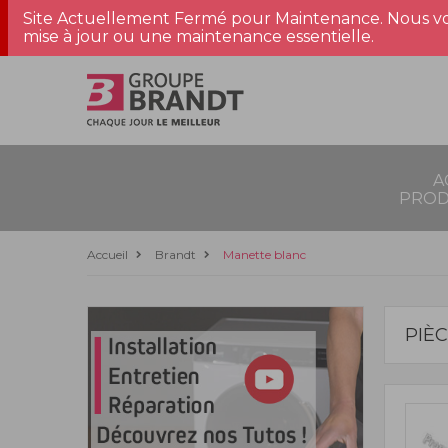
Site Actuellement Fermé pour Maintenance. Nous vo
mise à jour ou une maintenance essentielle.
A
PROD
Accueil
Brandt
Manette blanc
PIÈ