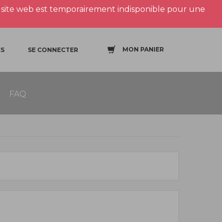
site web est temporairement indisponible pour une
MON PANIER
S
SE CONNECTER
FAQ