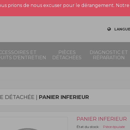
us prions de nous excuser pour le dérangement. Notre 
LANGUE
CCESSOIRES ET
PIÈCES
DIAGNOSTIC ET
UITS D'ENTRETIEN
DÉTACHÉES
RÉPARATION
CE DÉTACHÉE |
PANIER INFERIEUR
PANIER INFERIEUR
État du stock :
Pièce épuisée