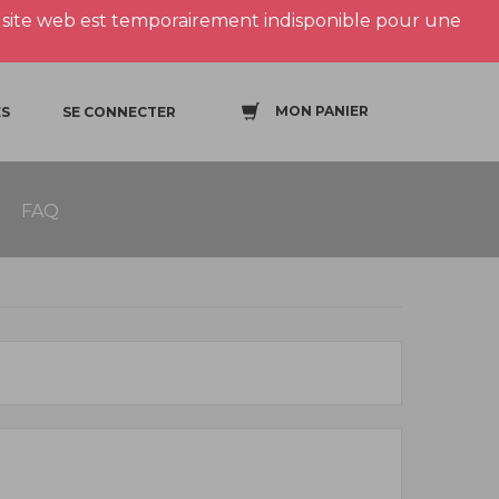
site web est temporairement indisponible pour une
MON PANIER
S
SE CONNECTER
FAQ