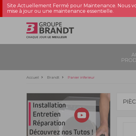
Site Actuellement Fermé pour Maintenance. Nous vo
mise à jour ou une maintenance essentielle.
A
PROD
Accueil
Brandt
Panier inferieur
PIÈ