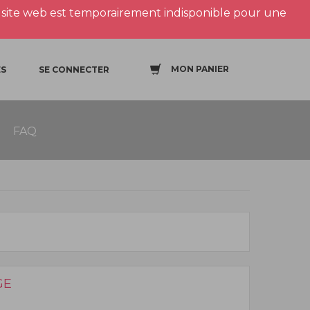
site web est temporairement indisponible pour une
MON PANIER
S
SE CONNECTER
FAQ
GE