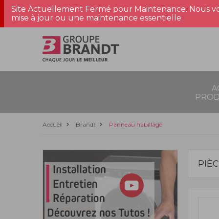
Site Actuellement Fermé pour Maintenance. Nous vo
mise à jour ou une maintenance essentielle.
A
PROD
Accueil
Brandt
Panneau habillage
PIÈ