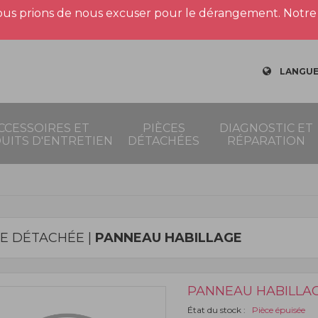
us prions de nous excuser pour le dérangement. Notre 
LANGUE
CCESSOIRES ET
PIÈCES
DIAGNOSTIC ET
UITS D'ENTRETIEN
DÉTACHÉES
RÉPARATION
CE DÉTACHÉE |
PANNEAU HABILLAGE
PANNEAU HABILLA
État du stock :
Pièce épuisée