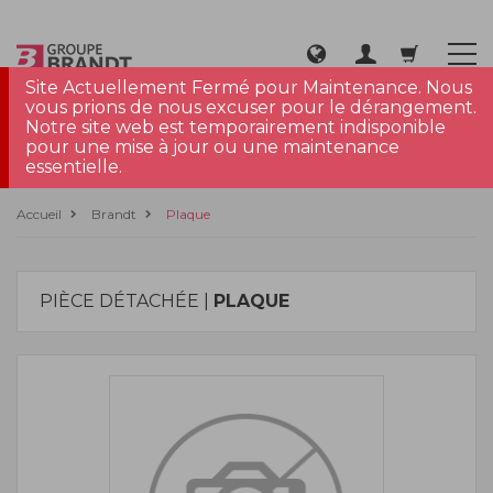
Site Actuellement Fermé pour Maintenance. Nous
vous prions de nous excuser pour le dérangement.
Notre site web est temporairement indisponible
pour une mise à jour ou une maintenance
essentielle.
Accueil
Brandt
Plaque
PIÈCE DÉTACHÉE |
PLAQUE