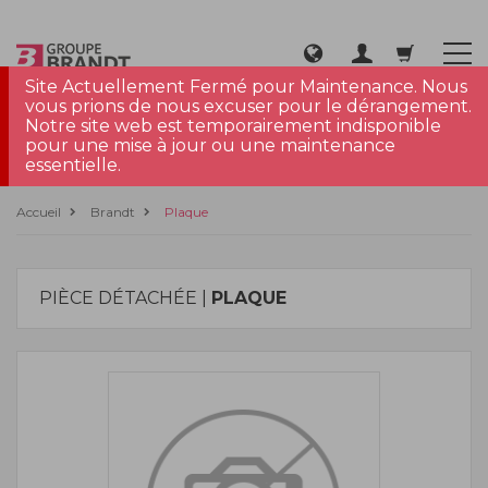
Site Actuellement Fermé pour Maintenance. Nous
vous prions de nous excuser pour le dérangement.
Notre site web est temporairement indisponible
pour une mise à jour ou une maintenance
essentielle.
Accueil
Brandt
Plaque
PIÈCE DÉTACHÉE |
PLAQUE