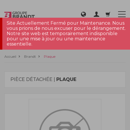
Site Actuellement Fermé pour Maintenance. Nous
vous prions de nous excuser pour le dérangement.
Notre site web est temporairement indisponible
pour une mise à jour ou une maintenance
essentielle.
Accueil
Brandt
Plaque
PIÈCE DÉTACHÉE |
PLAQUE