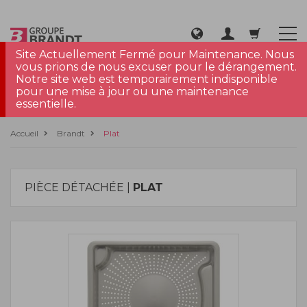
Site Actuellement Fermé pour Maintenance. Nous
vous prions de nous excuser pour le dérangement.
Notre site web est temporairement indisponible
pour une mise à jour ou une maintenance
essentielle.
Accueil
Brandt
Plat
PIÈCE DÉTACHÉE |
PLAT