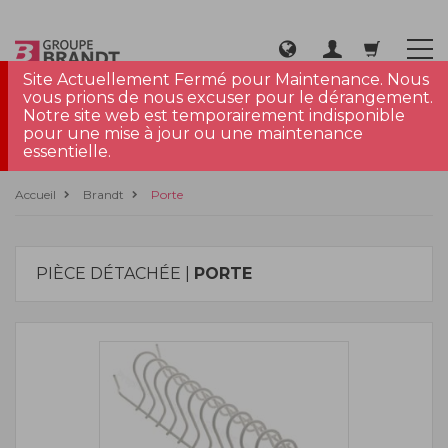
Site Actuellement Fermé pour Maintenance. Nous
vous prions de nous excuser pour le dérangement.
Notre site web est temporairement indisponible
pour une mise à jour ou une maintenance
essentielle.
Accueil
Brandt
Porte
PIÈCE DÉTACHÉE |
PORTE