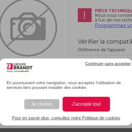
PIÈCE TECHNIQ
Nous vous conseill
à l'un de nos tech
Programmez vot
Vérifier la compati
Référence de l'appareil
Continuer sans accepter
En poursuivant votre navigation, vous acceptez l'utilisation de
services tiers pouvant installer des cookies
RIPTION
Je choisis
J'accepte tout
e description.
Pour en savoir plus, consultez notre Politique de cookies