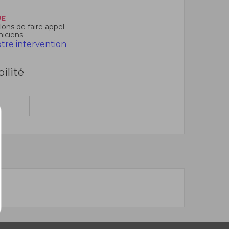
UE
ons de faire appel
niciens
re intervention
bilité