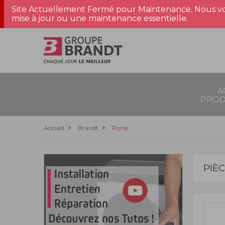
Site Actuellement Fermé pour Maintenance. Nous vo
mise à jour ou une maintenance essentielle.
A
PROD
Accueil
Brandt
Porte
PIÈ