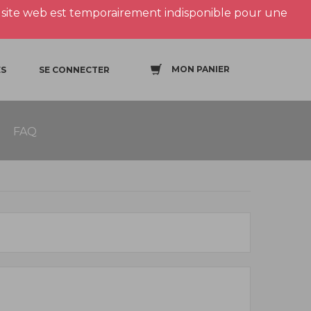
site web est temporairement indisponible pour une
MON PANIER
S
SE CONNECTER
FAQ