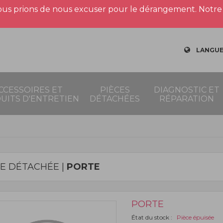
us prions de nous excuser pour le dérangement. Notre 
LANGUE
CCESSOIRES ET
PIÈCES
DIAGNOSTIC ET
UITS D'ENTRETIEN
DÉTACHÉES
RÉPARATION
CE DÉTACHÉE |
PORTE
PORTE
État du stock :
Pièce épuisée