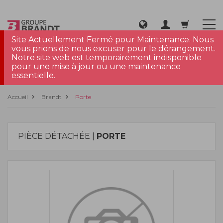
Site Actuellement Fermé pour Maintenance. Nous
vous prions de nous excuser pour le dérangement.
Notre site web est temporairement indisponible
pour une mise à jour ou une maintenance
essentielle.
Accueil
Brandt
Porte
PIÈCE DÉTACHÉE |
PORTE