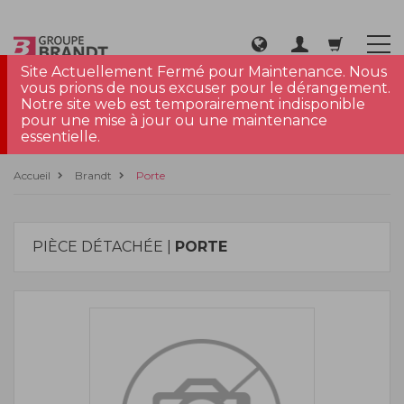
Site Actuellement Fermé pour Maintenance. Nous
vous prions de nous excuser pour le dérangement.
Notre site web est temporairement indisponible
pour une mise à jour ou une maintenance
essentielle.
Accueil
Brandt
Porte
PIÈCE DÉTACHÉE |
PORTE