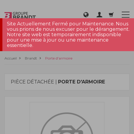
Site Actuellement Fermé pour Maintenance. Nous
vous prions de nous excuser pour le dérangement.
Notre site web est temporairement indisponible
pour une mise à jour ou une maintenance
essentielle.
Accueil
Brandt
Porte d'armoire
PIÈCE DÉTACHÉE |
PORTE D'ARMOIRE