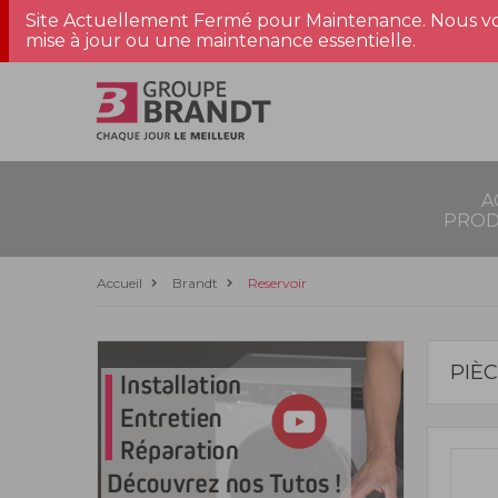
Site Actuellement Fermé pour Maintenance. Nous vo
mise à jour ou une maintenance essentielle.
A
PROD
Accueil
Brandt
Reservoir
PIÈ