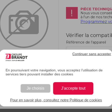
PIÈCE TECHNIQ
Nous vous conseill
à l'un de nos tech
Programmez vot
Vérifier la compati
Référence de l'appareil
Continuer sans accepter
En poursuivant votre navigation, vous acceptez l'utilisation de
services tiers pouvant installer des cookies
RIPTION
Je choisis
J'accepte tout
e description.
Pour en savoir plus, consultez notre Politique de cookies