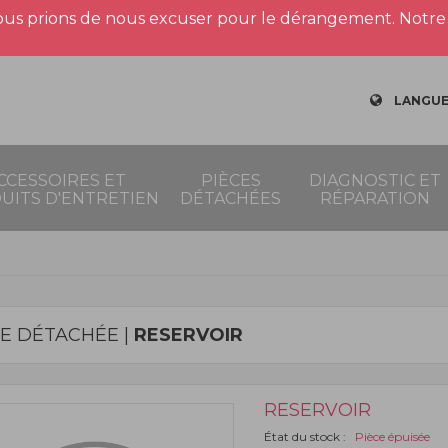
us prions de nous excuser pour le dérangement. Notre 
LANGUE
CCESSOIRES ET
PIÈCES
DIAGNOSTIC ET
UITS D'ENTRETIEN
DÉTACHÉES
RÉPARATION
CE DÉTACHÉE |
RESERVOIR
RESERVOIR
État du stock :
Pièce épuisée