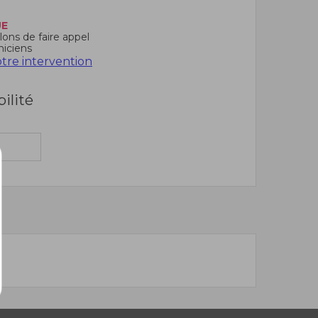
UE
ons de faire appel
niciens
re intervention
bilité