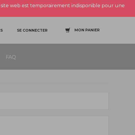
site web est temporairement indisponible pour une
MON PANIER
S
SE CONNECTER
FAQ