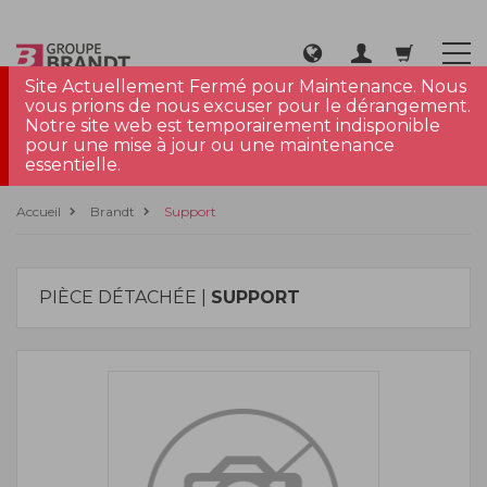
Site Actuellement Fermé pour Maintenance. Nous
vous prions de nous excuser pour le dérangement.
Notre site web est temporairement indisponible
pour une mise à jour ou une maintenance
essentielle.
Accueil
Brandt
Support
PIÈCE DÉTACHÉE |
SUPPORT