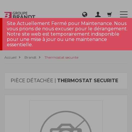
Site Actuellement Fermé pour Maintenance. Nous
vous prions de nous excuser pour le dérangement.
Notre site web est temporairement indisponible
pour une mise à jour ou une maintenance
essentielle.
Accueil
Brandt
Thermostat securite
PIÈCE DÉTACHÉE |
THERMOSTAT SECURITE