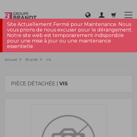
Site Actuellement Fermé pour Maintenance. Nous
vous prions de nous excuser pour le dérangement.
Notre site web est temporairement indisponible
pour une mise à jour ou une maintenance
essentielle.
Accueil
Brandt
Vis
PIÈCE DÉTACHÉE |
VIS