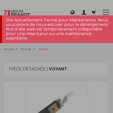
Site Actuellement Fermé pour Maintenance. Nous
vous prions de nous excuser pour le dérangement.
Notre site web est temporairement indisponible
pour une mise à jour ou une maintenance
essentielle.
Accueil
Brandt
Voyant
PIÈCE DÉTACHÉE |
VOYANT