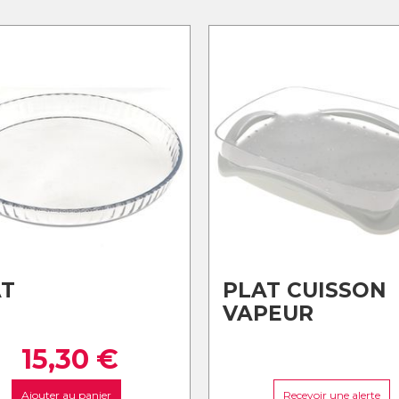
AT
PLAT CUISSON
VAPEUR
15,30
€
Ajouter au panier
Recevoir une alerte