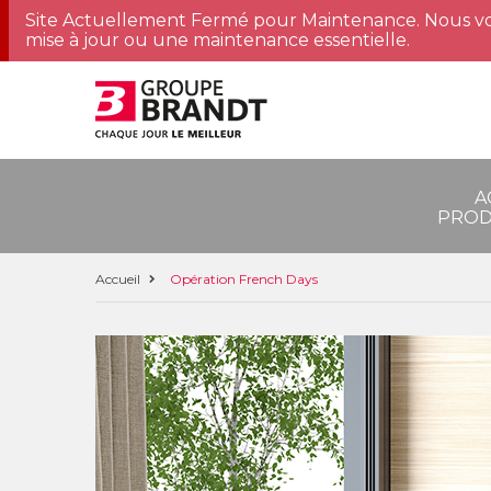
Site Actuellement Fermé pour Maintenance. Nous vo
mise à jour ou une maintenance essentielle.
A
PROD
Accueil
Opération French Days