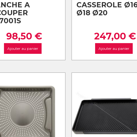
ANCHE A
CASSEROLE Ø1
COUPER
Ø18 Ø20
7001S
98,50
€
247,00
€
Ajouter au panier
Ajouter au panier