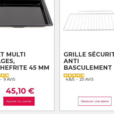
T MULTI
GRILLE SÉCURI
GES,
ANTI
HEFRITE 45 MM
BASCULEMENT
-
9
AVIS
4.8
/
5
-
20
AVIS
45,10
€
Ajouter au panier
Recevoir une alerte