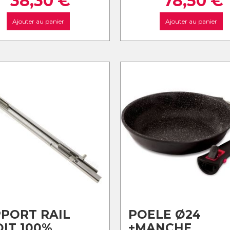
38,30
€
78,50
€
Ajouter au panier
Ajouter au panier
PORT RAIL
POELE Ø24
IT 100%
+MANCHE