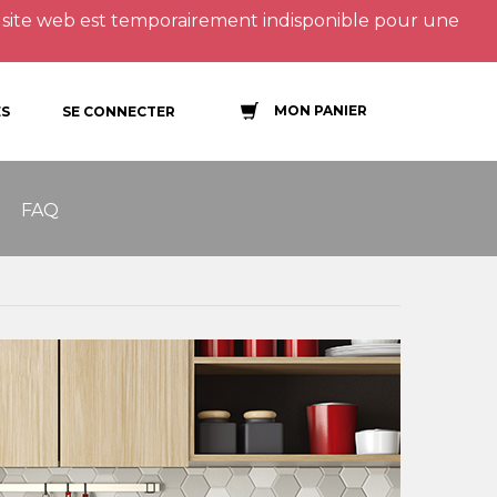
site web est temporairement indisponible pour une
MON PANIER
S
SE CONNECTER
FAQ