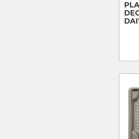
PL
DE
DAI