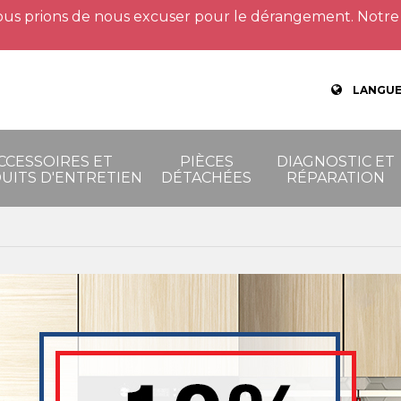
us prions de nous excuser pour le dérangement. Notre 
LANGUE
CCESSOIRES ET
PIÈCES
DIAGNOSTIC ET
UITS D'ENTRETIEN
DÉTACHÉES
RÉPARATION