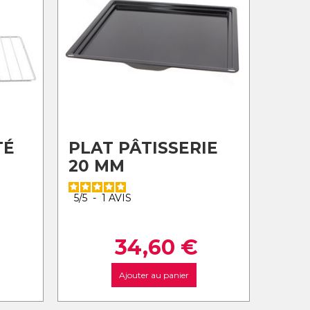
TÉ
PLAT PÂTISSERIE
20 MM
5
/
5
-
1
AVIS
34,60
€
Ajouter au panier