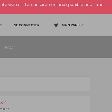
site web est temporairement indisponible pour une
MON PANIER
S
SE CONNECTER
FAQ
 X2
SOIRES