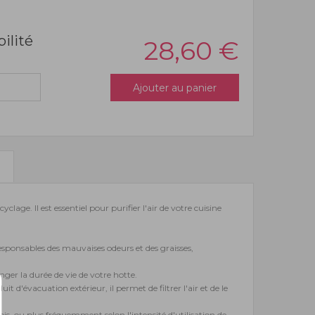
bilité
28,60
€
Ajouter au panier
lage. Il est essentiel pour purifier l'air de votre cuisine
 responsables des mauvaises odeurs et des graisses,
nger la durée de vie de votre hotte.
 d'évacuation extérieur, il permet de filtrer l'air et de le
ois, ou plus fréquemment selon l'intensité d'utilisation de