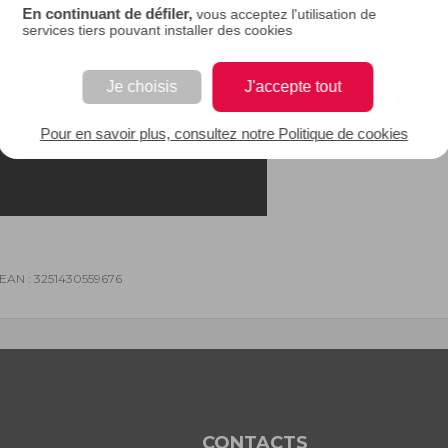
En continuant de défiler,
vous acceptez l'utilisation de
re hotte.
services tiers pouvant installer des cookies
Je choisis
J'accepte tout
Pour en savoir plus, consultez notre Politique de cookies
EAN : 3251430559676
CONTACTS