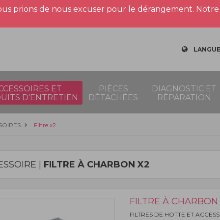
us prions de nous excuser pour le dérangement. Notre 
LANGUE
CCESSOIRES ET
PIÈCES
DIAGNOSTIC ET
UITS D'ENTRETIEN
DÉTACHÉES
RÉPARATION
SOIRES
Filtre x2
ESSOIRE |
FILTRE À CHARBON X2
FILTRE À CHARBON
FILTRES DE HOTTE ET ACCES