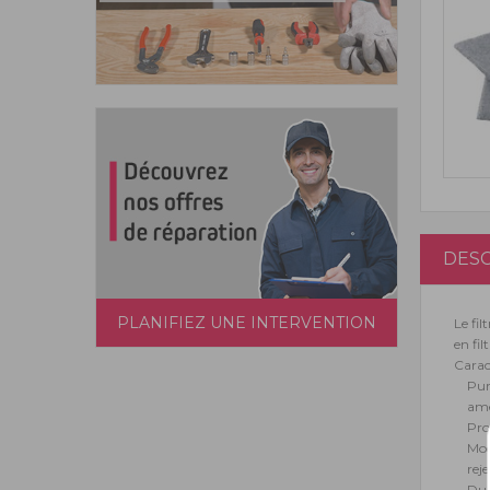
DESC
PLANIFIEZ UNE INTERVENTION
Le fil
en fil
Caract
Pur
amé
Pro
Mod
reje
Dur