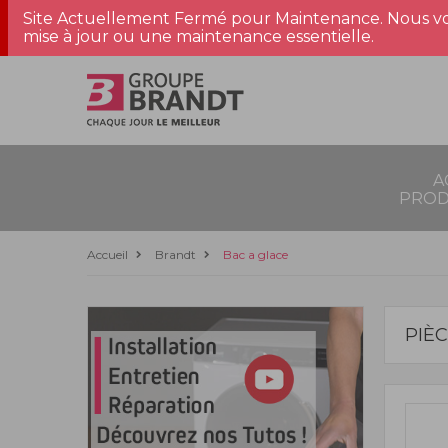
Site Actuellement Fermé pour Maintenance. Nous vo
mise à jour ou une maintenance essentielle.
A
PROD
Accueil
Brandt
Bac a glace
PIÈ