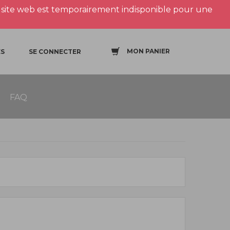
site web est temporairement indisponible pour une
MON PANIER
S
SE CONNECTER
FAQ