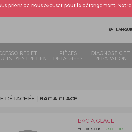
us prions de nous excuser pour le dérangement. Notre 
LANGUE
CCESSOIRES ET
PIÈCES
DIAGNOSTIC ET
UITS D'ENTRETIEN
DÉTACHÉES
RÉPARATION
CE DÉTACHÉE |
BAC A GLACE
BAC A GLACE
État du stock :
Disponible