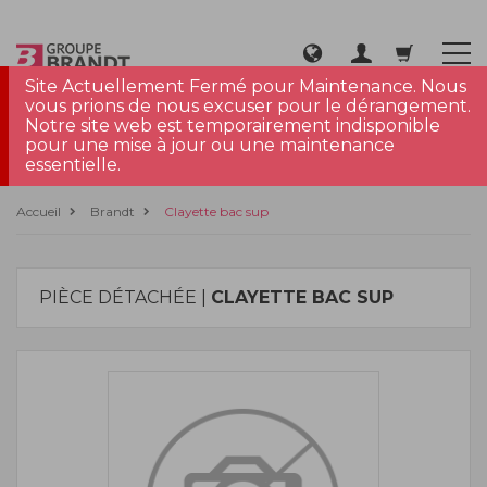
Site Actuellement Fermé pour Maintenance. Nous
vous prions de nous excuser pour le dérangement.
Notre site web est temporairement indisponible
pour une mise à jour ou une maintenance
essentielle.
Accueil
Brandt
Clayette bac sup
PIÈCE DÉTACHÉE |
CLAYETTE BAC SUP