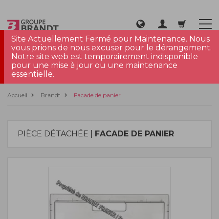
Site Actuellement Fermé pour Maintenance. Nous
vous prions de nous excuser pour le dérangement.
Notre site web est temporairement indisponible
pour une mise à jour ou une maintenance
essentielle.
Accueil
Brandt
Facade de panier
PIÈCE DÉTACHÉE |
FACADE DE PANIER