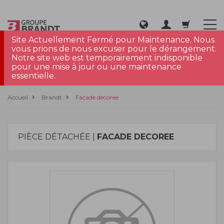
Site Actuellement Fermé pour Maintenance. Nous
vous prions de nous excuser pour le dérangement.
Notre site web est temporairement indisponible
pour une mise à jour ou une maintenance
essentielle.
Accueil
Brandt
Facade decoree
PIÈCE DÉTACHÉE |
FACADE DECOREE