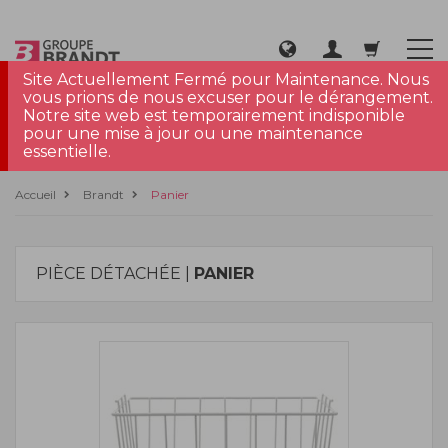
Site Actuellement Fermé pour Maintenance. Nous
vous prions de nous excuser pour le dérangement.
Notre site web est temporairement indisponible
pour une mise à jour ou une maintenance
essentielle.
Accueil
Brandt
Panier
PIÈCE DÉTACHÉE |
PANIER