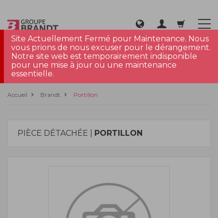
Site Actuellement Fermé pour Maintenance. Nous
vous prions de nous excuser pour le dérangement.
Notre site web est temporairement indisponible
pour une mise à jour ou une maintenance
essentielle.
Accueil
Brandt
Portillon
PIÈCE DÉTACHÉE |
PORTILLON