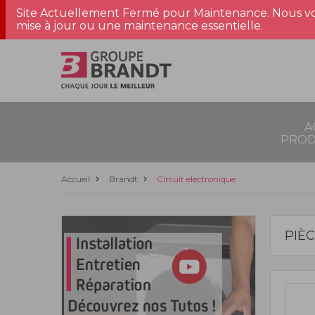
Site Actuellement Fermé pour Maintenance. Nous vo
mise à jour ou une maintenance essentielle.
A
PROD
Accueil
Brandt
Circuit electronique
PIÈ