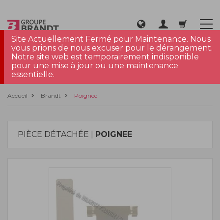
Site Actuellement Fermé pour Maintenance. Nous
vous prions de nous excuser pour le dérangement.
Notre site web est temporairement indisponible
pour une mise à jour ou une maintenance
essentielle.
Accueil
Brandt
Poignee
PIÈCE DÉTACHÉE |
POIGNEE